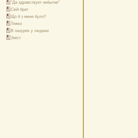
"Да здравствует небытие"
Свій брат
Що б з мене було?
Тяжко
В пазурях у людини
Зміст