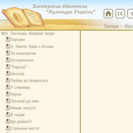
home
first_page
chevron
Головна
→
Мис
А. Тесленко. Вибрані твори
Портрет
А. Хвиля. Крик з пітьми
За пашпортом
Хуторяночка
"Радощі"
Школяр
Любов до ближнього
У схімника
Наука
Поганяй до ями
Немає матусі!
В тюрмі
Що робити?
Страчене життя