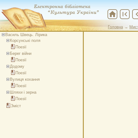
home
first_page
chevron
Головна
→
Мис
Василь Швець. Лірика
Корсунські поля
Поезії
Берег війни
Поезії
Додому
Поезії
Вулиця кохання
Поезії
Шляхи і зерна
Поезії
Зміст