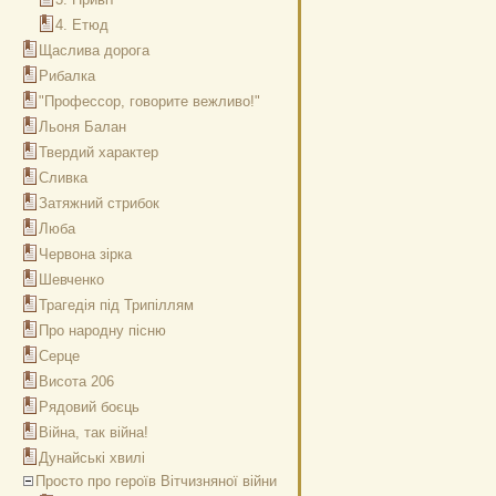
4. Етюд
Щаслива дорога
Рибалка
"Профессор, говорите вежливо!"
Льоня Балан
Твердий характер
Сливка
Затяжний стрибок
Люба
Червона зірка
Шевченко
Трагедія під Трипіллям
Про народну пісню
Серце
Висота 206
Рядовий боєць
Війна, так війна!
Дунайські хвилі
Просто про героїв Вітчизняної війни