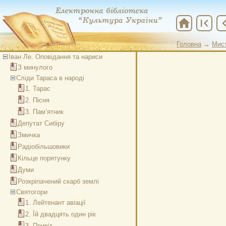
home
first_page
chevron
Головна
→
Мис
Іван Ле. Оповідання та нариси
З минулого
Сліди Тараса в народі
1. Тарас
2. Пісня
3. Пам’ятник
Депутат Сибіру
Змичка
Радіобільшовики
Кільце порятунку
Думи
Розкріпачений скарб землі
Святогори
1. Лейтенант авіації
2. Їй двадцять один рік
3. Привіт