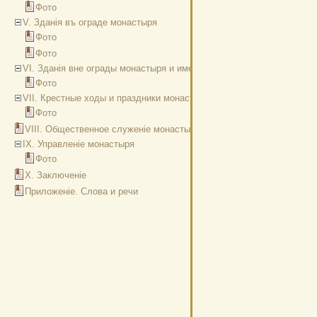
Фото
V. Зданія въ ограде монастыря
Фото
Фото
VI. Зданія вне ограды монастыря и именія
Фото
VII. Крестные ходы и праздники монастыря
Фото
VIII. Общественное служеніе монастыря
IX. Управленіе монастыря
Фото
Х. Заключеніе
Приложеніе. Слова и речи