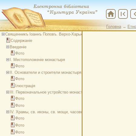
home
first_page
chevron
Головна
→
Етно
Священникъ Іоаннъ Поповъ. Верхо-Харьковскій Николаевскій первокл
Содержаніе
Введеніе
Фото
І. Местоположеніе монастыря
Фото
ІІ. Основатели и строители монастыря
Фото
Ілюстрація
ІІІ. Первоначальное устройство монастыря и дальнейшая забота о 
Фото
Фото
IV. Храмы, св. иконы, св. мощи, часовни и церковная утварь
Фото
Фото
Фото