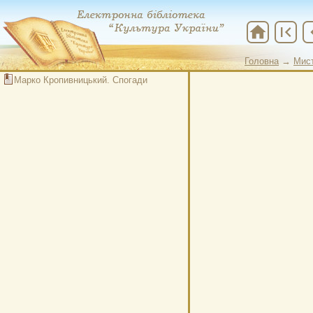
home
first_page
chevr
Головна
→
Мис
Марко Кропивницький. Спогади