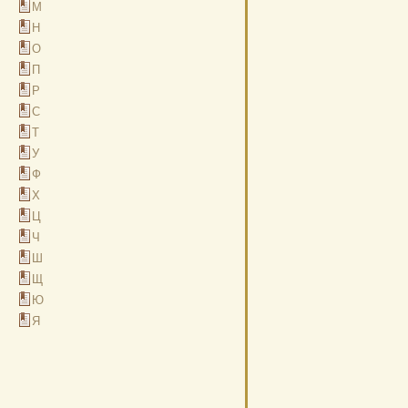
М
Н
О
П
Р
С
Т
У
Ф
Х
Ц
Ч
Ш
Щ
Ю
Я