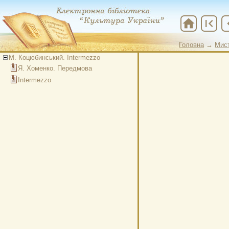
home
first_page
chevr
Головна
→
Мис
Головна
→
Мис
М. Коцюбинський. Intermezzo
Я. Хоменко. Передмова
Intermezzo