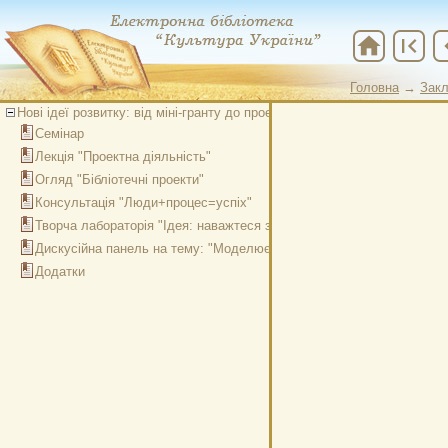
home
first_page
chevr
Головна
→
Закл
Головна
→
Закл
Нові ідеї розвитку: від міні-гранту до проектної діяльності
Мудрого
Семінар
Лекція "Проектна діяльність"
Огляд "Бібліотечні проекти"
Консультація "Люди+процес=успіх"
Творча лабораторія "Ідея: наважтеся змінити страх на відвагу"
Дискусійна панель на тему: "Моделюємо соціально-бібліотечний пр
Додатки