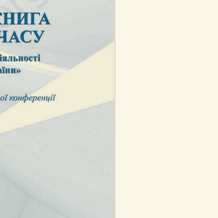
 дітей
а
я
 досвіду