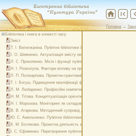
home
first_page
chevron
Головна
→
Закл
Мудрого
Бібліотека і книга в конексті часу
Зміст
Т. І. Вилегжаніна. Публічні бібліотеки України: трансформація функ
І. О. Шевченко. Актуалізація змісту неперервної освіти бібліотекар
Л. С. Прокопенко. Місія і функції публічних бібліотек крізь приз
Н. І. Розколупа. Фактори впливу на процеси трансформації публічни
Л. П. Полікарпова. Проектно-грантовий напрям діяльності бібліотек
Т. І. Богуш. Підвищення кваліфікації фахівців національних та дер
Л. М. Любаренко. Професійні компетенції працівників публічних біб
Н. М. Тітова. Концептуалізація орієнтирів та вектори розвитку ОУН
Н. І. Морозова. Моніторинг як складова комплексного підходу до р
В. В. Агаркова. Методичний супровід діяльності бібліотек: нові пі
Ю. С. Амельченко. Публічні бібліотеки Одещини: реалізація соціаль
К. М. Бєлякова. Проектна діяльність за допомогою партиципаторног
І. С. Єфименко. Перетворення публічних бібліотек Мелітополя в і