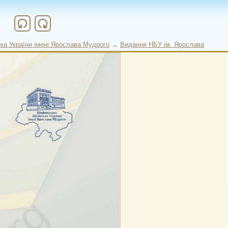
refresh
refresh
ека України імені Ярослава Мудрого
→
Видання НБУ ім. Ярослава
 міста