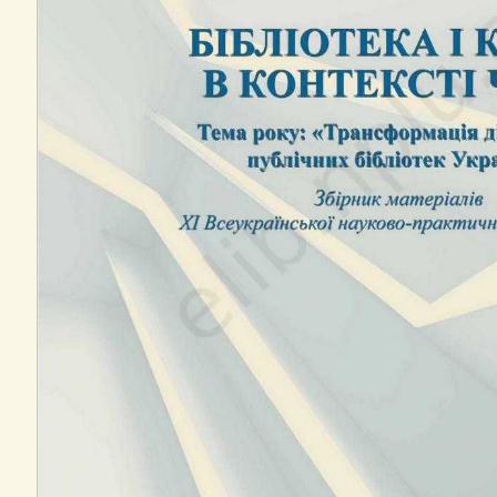
і стандартизація
ення в Національній бібліотеці України імені Ярослава Мудрого
 осіб та найменувань організацій
К для бібліотечних ІПС
и лінгвістичного забезпечення АІБС Національної бібліотеки України для
файлів Харьківської державної наукової бібліотеки імені В. Г. Короленк
 наукової бібліотеки
віти, педагогіки та психології: формування, підтримування, використанн
ентифікації та репрезентації наукової установи
адника електронного каталогу наукової бібліотеки
 КПІ ім. Ігоря Сікорського на основі правил RDA
 в Україні: можливі шляхи вирішення проблем із урахуванням зарубіжного
ії "Бібліотека і книга в контексті часу"