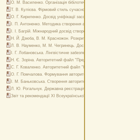
О. М. Василенко. Організація бібілотечної статистики: методологія 
Т. В. Кулієва. Фірмовий стиль сучасної бібліотеки
О. Г. Кириленко. Досвід уніфікації засобів лінгвістичного забезпеч
І. П. Антоненко. Методика створення авторитетних записів на імена
І. І. Багрій. Міжнародний досвід створення авторитетних файлів УД
Н. Й. Дзюба, В. М. Красножон. Розкриття змісту документів засобам
Л. В. Науменко, М. М. Чегринець. Досвід формування авторитетних 
І. Г. Лобановська. Лінгвістичне забезпечення електронного каталогу
Н. Є. Зоріна. Авторитетний файл "Предметні заголовки" з питань ос
С. Г. Коваленко. Авторитетний файл "Колективні автори" як засіб ід
О. Г. Помчалова. Формування авторитетного файлу імен осіб як скл
І. М. Баньковська. Створення авторитетного файлу імен викладачів
Л. Ю. Рогальчук. Державна реєстрація та облік книжкових пам’яток
Звіт та рекомендації ХІ Всеукраїнської науково-практичної конференц