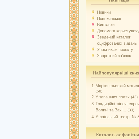
Навігація
Новини
Нові колекції
Виставки
Допомога користувач
Зведений каталог
оцифрованих видань
Учасникам проекту
Зворотний зв’язок
Найпопулярніші кни
1.
Маріюпільський могиль
(58)
2.
У запашних полях
(43)
3.
Традиційні жіночі соро
Волині та Захі...
(33)
4.
Український театр. № 
Каталог: алфавітн