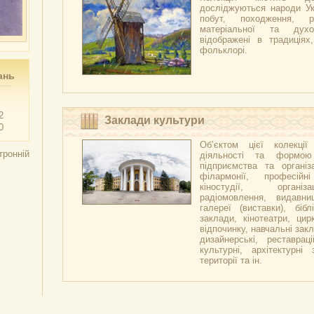
досліджуються народи Укр
побут, походження, р
матеріальної та духо
відображені в традиціях,
фольклорі.
ань
2
Заклади культури
0
Об’єктом цієї колекці
тронній
діяльності та формою
підприємства та організа
філармонії, професійн
кіностудії, організ
радіомовлення, видавни
галереї (виставки), бібл
заклади, кінотеатри, цир
відпочинку, навчальні закл
дизайнерські, реставраці
культурні, архітектурні 
території та ін.