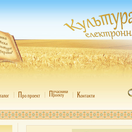
П
учасники
П
К
роекту
талог
ро проект
онтакти