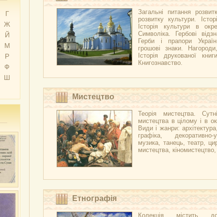
Загальні питання розвитк
Г
розвитку культури. Істор
Ж
Історія культури в окре
Символіка. Гербові відзн
Й
Герби і прапори Украї
М
грошові знаки. Нагороди
Історія друкованої книг
Р
Книгознавство.
Ф
Ш
Мистецтво
Теорія мистецтва. Сутні
мистецтва в цілому і в ок
Види і жанри: архітектура
графіка, декоративно-
музика, танець, театр, ци
мистецтва, кіномистецтво
Етнографія
Колекція містить д