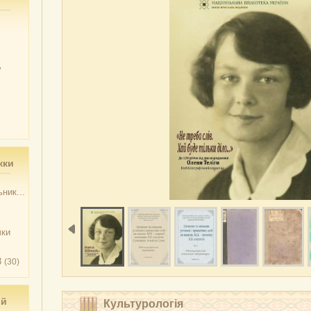
у
жки
ник...
чки
3
(30)
ий
Культурологія