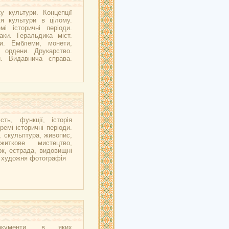
у культури. Концепції
ія культури в цілому.
мі історичні періоди.
аки. Геральдика міст.
ни. Емблеми, монети,
, ордени. Друкарство.
и. Видавнича справа.
сть, функції, історія
ремі історичні періоди.
, скульптура, живопис,
ужиткове мистецтво,
рк, естрада, видовищні
, художня фотографія
окументи, в яких