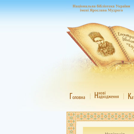
Н
нові
Г
К
адходження
оловна
а