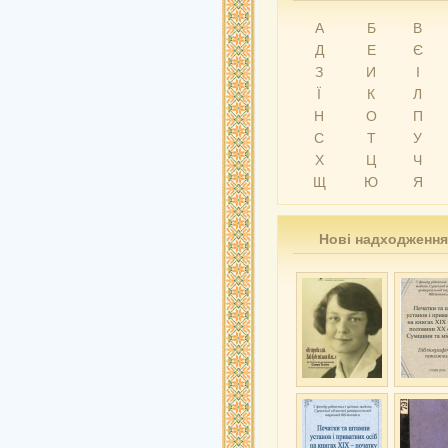
А
Б
В
Д
Е
Є
З
И
І
Ї
К
Л
Н
О
П
С
Т
У
Х
Ц
Ч
Щ
Ю
Я
Нові надходження