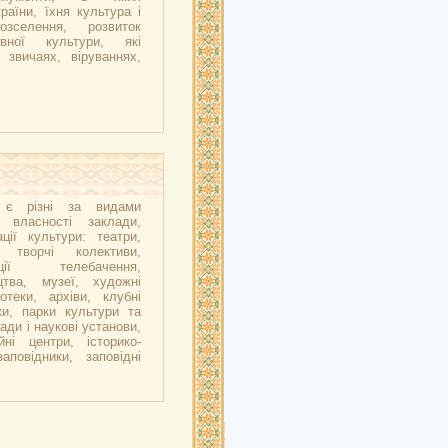
аїни, їхня культура і
озселення, розвиток
вної культури, які
 звичаях, віруваннях,
ї є різні за видами
 власності заклади,
ції культури: театри,
і творчі колективи,
ації телебачення,
цтва, музеї, художні
іотеки, архіви, клубні
ки, парки культури та
ади і наукові установи,
йні центри, історико-
заповідники, заповідні