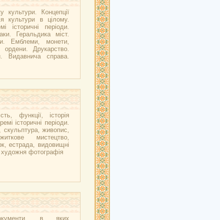
у культури. Концепції
ія культури в цілому.
мі історичні періоди.
аки. Геральдика міст.
ни. Емблеми, монети,
, ордени. Друкарство.
и. Видавнича справа.
сть, функції, історія
ремі історичні періоди.
, скульптура, живопис,
ужиткове мистецтво,
рк, естрада, видовищні
, художня фотографія
окументи, в яких