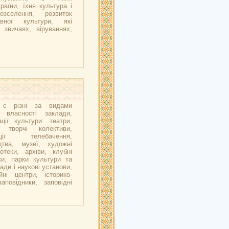
аїни, їхня культура і
озселення, розвиток
вної культури, які
 звичаях, віруваннях,
ї є різні за видами
 власності заклади,
ції культури: театри,
і творчі колективи,
ації телебачення,
цтва, музеї, художні
іотеки, архіви, клубні
ки, парки культури та
ади і наукові установи,
йні центри, історико-
заповідники, заповідні