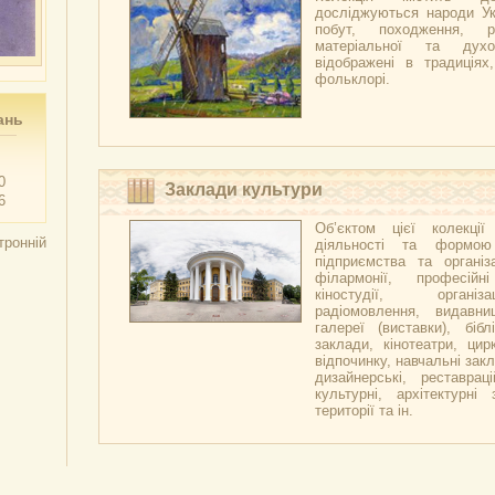
досліджуються народи Укр
побут, походження, р
матеріальної та духо
відображені в традиціях,
фольклорі.
ань
0
Заклади культури
6
Об’єктом цієї колекці
тронній
діяльності та формою
підприємства та організа
філармонії, професійн
кіностудії, організ
радіомовлення, видавни
галереї (виставки), бібл
заклади, кінотеатри, цир
відпочинку, навчальні закл
дизайнерські, реставраці
культурні, архітектурні 
території та ін.