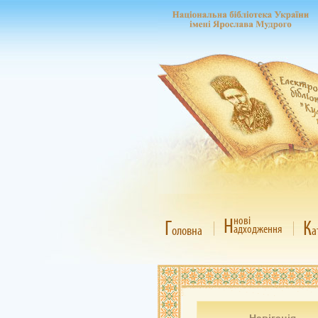
Н
нові
Г
К
адходження
оловна
а