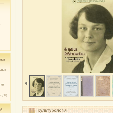
у
жки
ник...
чки
3
(30)
ий
Культурологія