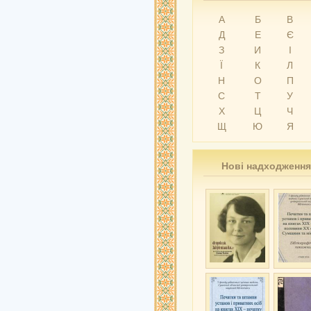
А
Б
В
Д
Е
Є
З
И
І
Ї
К
Л
Н
О
П
С
Т
У
Х
Ц
Ч
Щ
Ю
Я
Нові надходження