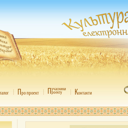
П
учасники
П
К
роекту
талог
ро проект
онтакти