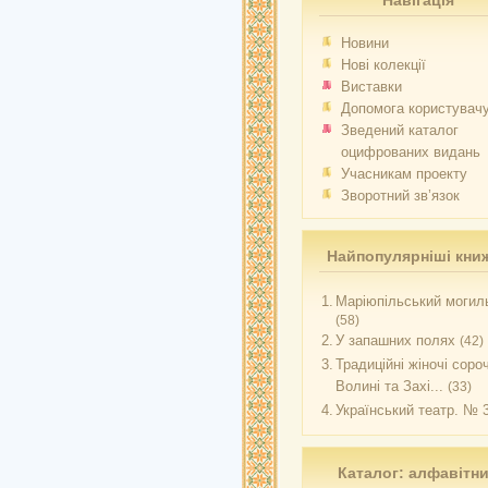
Навігація
Новини
Нові колекції
Виставки
Допомога користувач
Зведений каталог
оцифрованих видань
Учасникам проекту
Зворотний зв’язок
Найпопулярніші кни
1.
Маріюпільський могиль
(58)
2.
У запашних полях
(42)
3.
Традиційні жіночі соро
Волині та Захі...
(33)
4.
Український театр. № 
Каталог: алфавітн