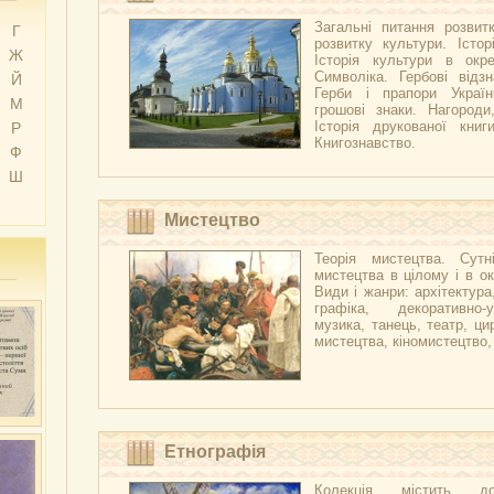
Загальні питання розвитк
Г
розвитку культури. Істор
Ж
Історія культури в окре
Символіка. Гербові відзн
Й
Герби і прапори Украї
М
грошові знаки. Нагороди
Історія друкованої книг
Р
Книгознавство.
Ф
Ш
Мистецтво
Теорія мистецтва. Сутні
мистецтва в цілому і в ок
Види і жанри: архітектура
графіка, декоративно-
музика, танець, театр, ци
мистецтва, кіномистецтво
Етнографія
Колекція містить д